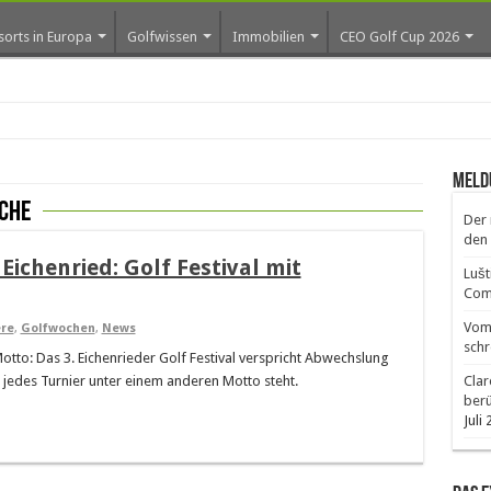
sorts in Europa
Golfwissen
Immobilien
CEO Golf Cup 2026
Meld
che
Der 
den 
ichenried: Golf Festival mit
Lušt
Comm
Vom 
ere
,
Golfwochen
,
News
schr
otto: Das 3. Eichenrieder Golf Festival verspricht Abwechslung
 jedes Turnier unter einem anderen Motto steht.
Clar
ber
Juli