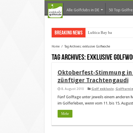
Alle Golfclubs in DE
50 Top Golfre
Breaking News
Luštica Bay baut Mon
Home
/
Tag Archives: exklusive Golfwoche
Tag Archives:
exklusive Golfwo
Oktoberfest-Stimmung in E
zünftiger Trachtengaudi
8. August 2010
Golf exklusiv
,
Golfturni
Fünf Golftage unter jeweils einem anderen M
im Golferleben, wenn vom 11. bis 15. August
Mehr