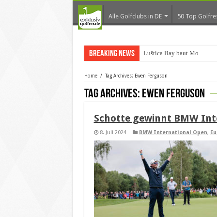
Alle Golfclubs in DE
50 Top Golfre
Breaking News
Luštica Bay baut Monteneg
Home
/
Tag Archives: Ewen Ferguson
Tag Archives:
Ewen Ferguson
Schotte gewinnt BMW Int
8. Juli 2024
BMW International Open
,
Eu