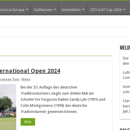
sorts in Europa
Golfwissen
Immobilien
CEO Golf Cup 2026
ro
Meld
Der 
den 
ernational Open 2024
Lušt
Comm
ropean-Tour
,
News
Vom 
Bei der 35. Auflage des deutschen
schr
Traditionsturniers siegte zum dritten Mal ein
Schotte! Vor Ferguson hatten Sandy Lyle (1991) und
Clar
Colin Montgomerie (1999) das deutsche
ber
Juli
Tradionsturnier gewinnen können.
Mehr