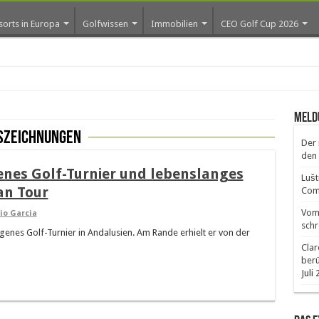
sorts in Europa
Golfwissen
Immobilien
CEO Golf Cup 2026
ro
Meld
szeichnungen
Der 
den 
enes Golf-Turnier und lebenslanges
Lušt
an Tour
Comm
Vom 
io Garcia
schr
enes Golf-Turnier in Andalusien. Am Rande erhielt er von der
Clar
ber
Juli