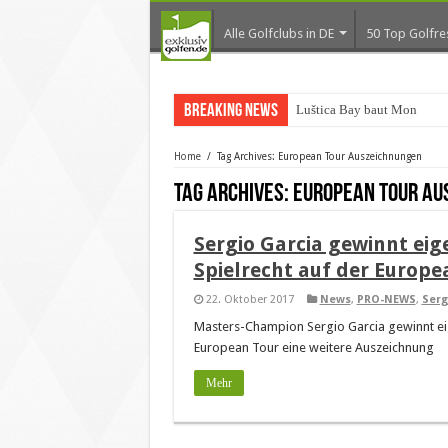
Alle Golfclubs in DE
50 Top Golfre
Breaking News
Luštica Bay baut Monteneg
Home
/
Tag Archives: European Tour Auszeichnungen
Tag Archives:
European Tour Au
Sergio Garcia gewinnt eig
Spielrecht auf der Europe
22. Oktober 2017
News
,
PRO-NEWS
,
Serg
Masters-Champion Sergio Garcia gewinnt eig
European Tour eine weitere Auszeichnung
Mehr