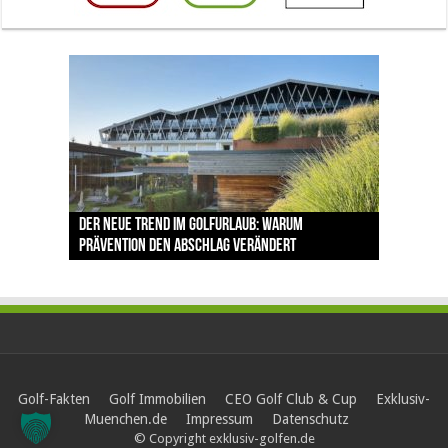
The Open 2026 in Royal Birkdale: Warum der
Der neue Trend im Golfurlaub: Warum
Luštica Bay baut Montenegros erste Golf-
Vom 85. Platz zur Claret Jug: Neuseeländer
Claret Jug: Warum Scottie Scheffler die
traditionsreiche Linksplatz zu den größten
Prävention den Abschlag verändert
Community weiter aus
schreibt bei The Open Geschichte
berühmteste Golftrophäe zurückgeben muss
Herausforderungen im Golfsport zählt
Golf-Fakten
Golf Immobilien
CEO Golf Club & Cup
Exklusiv-
Muenchen.de
Impressum
Datenschutz
© Copyright exklusiv-golfen.de