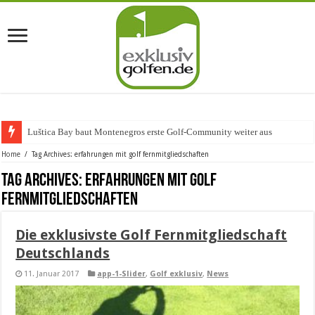
Luštica Bay baut Montenegros erste Golf-Community weiter aus
Home
/
Tag Archives: erfahrungen mit golf fernmitgliedschaften
Tag Archives:
erfahrungen mit golf
fernmitgliedschaften
Die exklusivste Golf Fernmitgliedschaft
Deutschlands
11. Januar 2017
app-1-Slider
,
Golf exklusiv
,
News