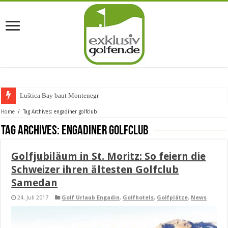
Luštica Bay baut Montenegros er
Home
/
Tag Archives: engadiner golfclub
Tag Archives:
engadiner golfclub
Golfjubiläum in St. Moritz: So feiern die
Schweizer ihren ältesten Golfclub
Samedan
24. Juli 2017
Golf Urlaub Engadin
,
Golfhotels
,
Golfplätze
,
News