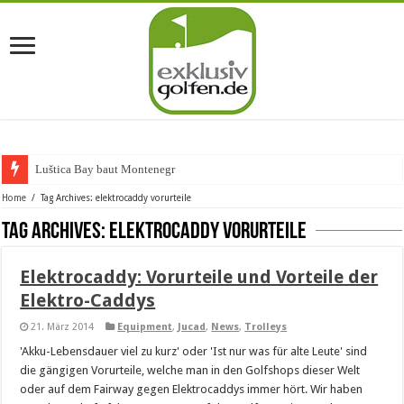
Luštica Bay baut Montenegros e
Home
/
Tag Archives: elektrocaddy vorurteile
Tag Archives:
elektrocaddy vorurteile
Elektrocaddy: Vorurteile und Vorteile der
Elektro-Caddys
21. März 2014
Equipment
,
Jucad
,
News
,
Trolleys
'Akku-Lebensdauer viel zu kurz' oder 'Ist nur was für alte Leute' sind
die gängigen Vorurteile, welche man in den Golfshops dieser Welt
oder auf dem Fairway gegen Elektrocaddys immer hört. Wir haben