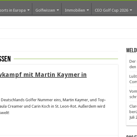
sorts in Europa
Golfwissen
Immobilien
CEO Golf Cup 2026
Meld
nßen
Der 
den 
wkampf mit Martin Kaymer in
Lušt
Comm
Vom 
schr
Deutschlands Golfer Nummer eins, Martin Kaymer, und Top-
Paula Creamer und Carin Koch in St. Leon-Rot. Außerdem wird
Clar
ber
swelt!
Juli