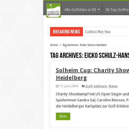
Alle Golfclubs in DE
50 Top Golfre
Breaking News
Luštica Bay baut Monten
Home
/
Tag Archives: Eicko Schulz-Hanßen
Tag Archives:
Eicko Schulz-Ha
Solheim Cup: Charity Sho
Heidelberg
17. Juni 2014
Golf exklusiv
,
News
Charity-Showkampf mit US Open Sieger und 
Spielerinnen Sandra Gal, Caroline Masson, 
der Heidelberger Karlsplatz zur Golf-Erlebni
Mehr