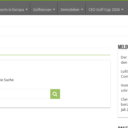
sorts in Europa
Golfwissen
Immobilien
CEO Golf Cup 2026
ros
Meld
Der 
den 
Lušt
Comm
die Suche
Vom 
schr
Clar
ber
Juli