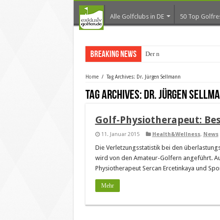
Alle Golfclubs in DE
50 Top Golfre
Breaking News
Der neue Tren
Home
/
Tag Archives: Dr. Jürgen Sellmann
Tag Archives:
Dr. Jürgen Sellm
Golf-Physiotherapeut: Bes
11. Januar 2015
Health&Wellness
,
News
Die Verletzungsstatistik bei den überlast
wird von den Amateur-Golfern angeführt. A
Physiotherapeut Sercan Ercetinkaya und Spo
Mehr