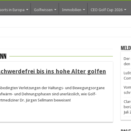
sorts in Europa
Golfwissen
Immobilien
CEO Golf Cup 2026
Meld
ann
Der 
den 
chwerdefrei bis ins hohe Alter golfen
Lušt
Comm
Vom 
ungsbedingten Verletzungen der Haltungs- und Bewegungsorgane
schr
ufwärm- und Dehnungsphasen sind unerlässlich, wie Golf-
rtmediziner Dr. Jürgen Sellmann beweisen!
Clar
ber
Juli