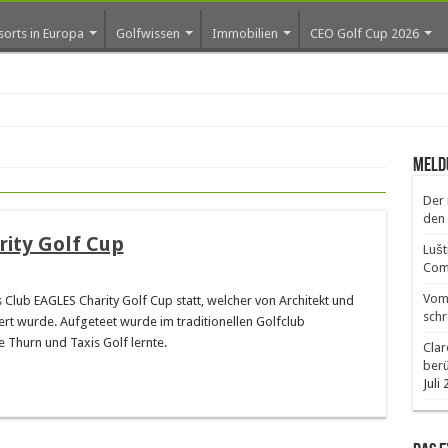
sorts in Europa
Golfwissen
Immobilien
CEO Golf Cup 2026
Meld
Der 
den 
rity Golf Cup
Lušt
Comm
Vom 
 Club EAGLES Charity Golf Cup statt, welcher von Architekt und
schr
rt wurde. Aufgeteet wurde im traditionellen Golfclub
 Thurn und Taxis Golf lernte.
Clar
ber
Juli