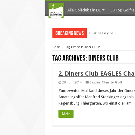
Alle Golfclubs in DE
50 Top Golfre
Breaking News
Luštica Bay baut Monten
Home
/
Tag Archives: Diners Club
Tag Archives:
Diners Club
2. Diners Club EAGLES Cha
20. Juni 2014
Eagles Charity Golf
Zum zweiten Mal fand dieses Jahr der Diners
Amateurgolfer Manfred Stockinger organisie
Regensburg Thiergarten, wo einst die Familie
Mehr