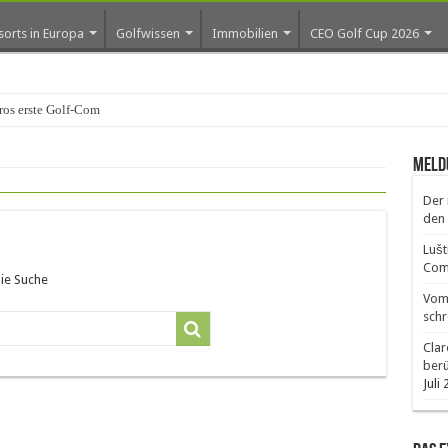
sorts in Europa
Golfwissen
Immobilien
CEO Golf Cup 2026
ros erste Golf-Community w
Meld
Der 
den 
Lušt
Comm
die Suche
Vom 
schr
Clar
ber
Juli