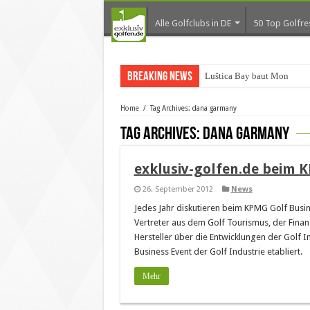
Alle Golfclubs in DE
50 Top Golfre
Breaking News
Luštica Bay baut Monteneg
Home
/
Tag Archives: dana garmany
Tag Archives:
dana garmany
exklusiv-golfen.de beim 
26. September 2012
News
Jedes Jahr diskutieren beim KPMG Golf Busin
Vertreter aus dem Golf Tourismus, der Fina
Hersteller über die Entwicklungen der Golf 
Business Event der Golf Industrie etabliert.
Mehr