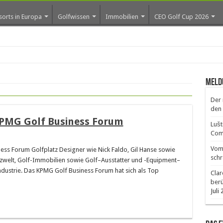
sorts in Europa
Golfwissen
Immobilien
CEO Golf Cup 2026
ro
Meld
Der 
den 
KPMG Golf Business Forum
Lušt
Comm
Vom 
ess Forum Golfplatz Designer wie Nick Faldo, Gil Hanse sowie
schr
nzwelt, Golf-Immobilien sowie Golf–Ausstatter und -Equipment–
Industrie. Das KPMG Golf Business Forum hat sich als Top
Clar
ber
Juli