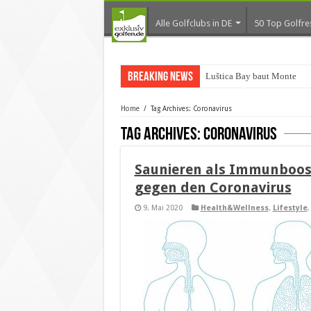
Alle Golfclubs in DE
50 Top Golfre
Breaking News
Luštica Bay baut Monteneg
Home
/
Tag Archives: Coronavirus
Tag Archives:
Coronavirus
Saunieren als Immunboost
gegen den Coronavirus
9. Mai 2020
Health&Wellness
,
Lifestyle