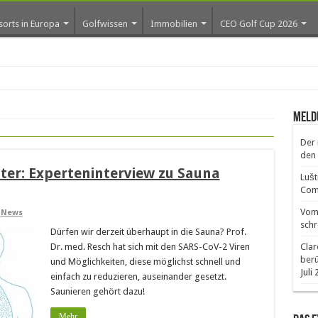
sorts in Europa
Golfwissen
Immobilien
CEO Golf Cup 2026
ros e
Meld
Der 
den 
er: Experteninterview zu Sauna
Lušt
Comm
Vom 
,
News
schr
Dürfen wir derzeit überhaupt in die Sauna? Prof.
Dr. med. Resch hat sich mit den SARS-CoV-2 Viren
Clar
ber
und Möglichkeiten, diese möglichst schnell und
Juli
einfach zu reduzieren, auseinander gesetzt.
Saunieren gehört dazu!
Mehr