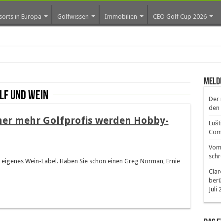
sorts in Europa
Golfwissen
Immobilien
CEO Golf Cup 2026
ro
Meld
lf und Wein
Der 
den 
er mehr Golfprofis werden Hobby-
Lušt
Comm
Vom 
schr
ein eigenes Wein-Label. Haben Sie schon einen Greg Norman, Ernie
Clar
ber
Juli