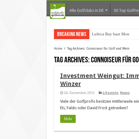
Alle Golfclubs in DE
50 Top Golfre
Breaking News
Luštica Bay baut Monteneg
Home
/
Tag Archives: Connoiseur für Golf und Wein
Tag Archives:
Connoiseur für Go
Investment Weingut: Imm
Winzer
26. Dezember 2012
Lifestyle
,
News
Viele der Golfprofis besitzen mittlerweile 
Els, Faldo oder David Frost getrunken?
Mehr