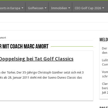
sorts in Europa
Golfwissen
Immobilien
CEO Golf Cup 2026
ro
Amort
Meld
r mit Coach Marc Amort
Der 
den 
Doppelsieg bei Tat Golf Classics
Lušt
Comm
Vom 
der Türkei. Der 35-Jährige Christoph Günther setzt sich mit 3
schr
ts ab 28. Januar 2011 steht mit der Sueno Dunes Classic das
Clar
ber
Juli