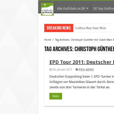
Alle Golfclubs in DE
50 Top Golfre
Breaking News
Luštica Bay baut Monteneg
Home
/
Tag Archives: Christoph Günther mit Coach Marc 
Tag Archives:
Christoph Günthe
EPD Tour 2011: Deutscher 
26. Januar 2011
PRO-NEWS
Deutscher Doppelsieg beim 1. EPD-Turnier in 
Schlägen vor Maximilian Glauert durch. Berei
zweite von drei Turnieren in der Türkei an.
Mehr