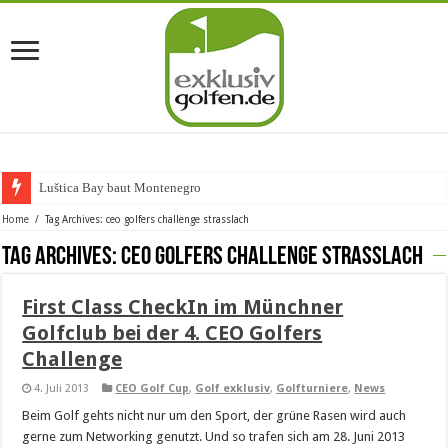
Luštica Bay baut Montenegros e
Home
/
Tag Archives: ceo golfers challenge strasslach
Tag Archives:
ceo golfers challenge strasslach
First Class CheckIn im Münchner
Golfclub bei der 4. CEO Golfers
Challenge
4. Juli 2013
CEO Golf Cup
,
Golf exklusiv
,
Golfturniere
,
News
Beim Golf gehts nicht nur um den Sport, der grüne Rasen wird auch
gerne zum Networking genutzt. Und so trafen sich am 28. Juni 2013