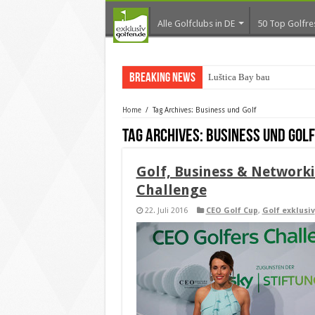
Alle Golfclubs in DE
50 Top Golfre
Breaking News
Luštica Bay baut Monten
Home
/
Tag Archives: Business und Golf
Tag Archives:
Business und Golf
Golf, Business & Networki
Challenge
22. Juli 2016
CEO Golf Cup
,
Golf exklusiv