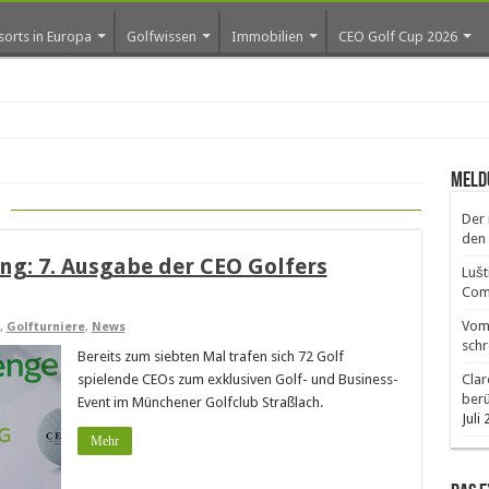
sorts in Europa
Golfwissen
Immobilien
CEO Golf Cup 2026
Meld
Der 
den 
ng: 7. Ausgabe der CEO Golfers
Lušt
Comm
Vom 
,
Golfturniere
,
News
schr
Bereits zum siebten Mal trafen sich 72 Golf
spielende CEOs zum exklusiven Golf- und Business-
Clar
ber
Event im Münchener Golfclub Straßlach.
Juli
Mehr