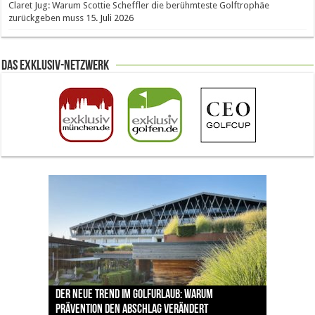
Claret Jug: Warum Scottie Scheffler die berühmteste Golftrophäe
zurückgeben muss
15. Juli 2026
Das Exklusiv-Netzwerk
The Open 2026 in Royal Birkdale: Warum der
Der neue Trend im Golfurlaub: Warum
Luštica Bay baut Montenegros erste Golf-
Vom 85. Platz zur Claret Jug: Neuseeländer
Claret Jug: Warum Scottie Scheffler die
traditionsreiche Linksplatz zu den größten
Prävention den Abschlag verändert
Community weiter aus
schreibt bei The Open Geschichte
berühmteste Golftrophäe zurückgeben muss
Herausforderungen im Golfsport zählt