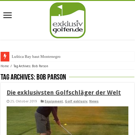
Luštica Bay baut Montenegros erst
Home
/
Tag Archives: Bob Parson
Tag Archives:
Bob Parson
Die exklusivsten Golfschläger der Welt
25. Oktober 2019
Equipment
,
Golf exklusiv
,
News