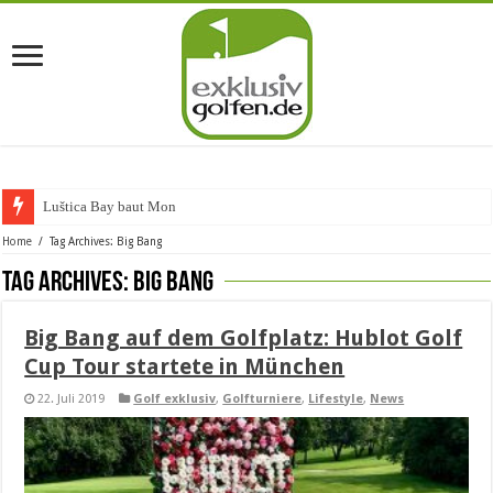
Luštica Bay baut Monteneg
Home
/
Tag Archives: Big Bang
Tag Archives:
Big Bang
Big Bang auf dem Golfplatz: Hublot Golf
Cup Tour startete in München
22. Juli 2019
Golf exklusiv
,
Golfturniere
,
Lifestyle
,
News