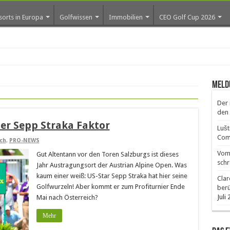
sorts in Europa
Golfwissen
Immobilien
CEO Golf Cup 2026
ros e
Meld
Der 
den 
er Sepp Straka Faktor
Lušt
Comm
ch
,
PRO-NEWS
Vom 
Gut Altentann vor den Toren Salzburgs ist dieses
schr
Jahr Austragungsort der Austrian Alpine Open. Was
kaum einer weiß: US-Star Sepp Straka hat hier seine
Clar
Golfwurzeln! Aber kommt er zum Profiturnier Ende
ber
Juli
Mai nach Österreich?
Mehr