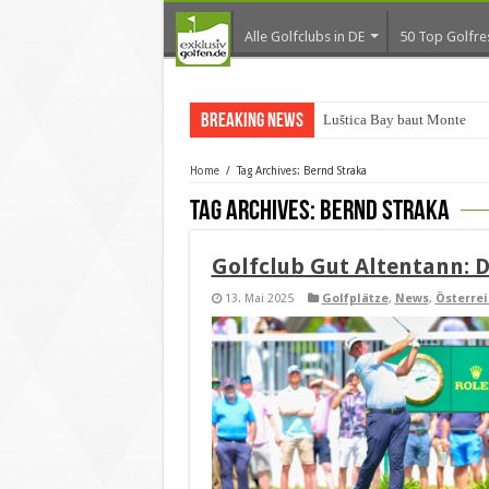
Alle Golfclubs in DE
50 Top Golfre
Breaking News
Luštica Bay baut Monteneg
Home
/
Tag Archives: Bernd Straka
Tag Archives:
Bernd Straka
Golfclub Gut Altentann: D
13. Mai 2025
Golfplätze
,
News
,
Österrei