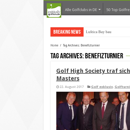
Alle Golfclubs in DE
50 Top Golfre
Breaking News
Luštica Bay baut Montene
Home
/
Tag Archives: Benefizturnier
Tag Archives:
Benefizturnier
Golf High Society traf sich
Masters
22. August 2017
Golf exklusiv
,
Golfturn