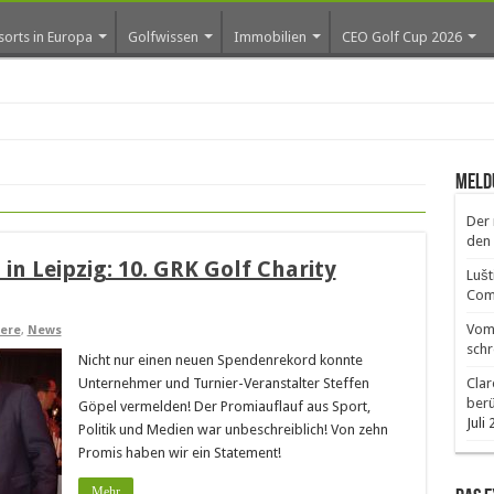
sorts in Europa
Golfwissen
Immobilien
CEO Golf Cup 2026
Meld
Der 
den 
 in Leipzig: 10. GRK Golf Charity
Lušt
Comm
Vom 
iere
,
News
schr
Nicht nur einen neuen Spendenrekord konnte
Unternehmer und Turnier-Veranstalter Steffen
Clar
ber
Göpel vermelden! Der Promiauflauf aus Sport,
Juli
Politik und Medien war unbeschreiblich! Von zehn
Promis haben wir ein Statement!
Mehr