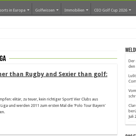
sorts in Europa
Golfwissen
Immobilien
CEO Golf Cup 2026
Meld
iga
Der 
den 
er than Rugby and Sexier than golf:
Lušt
Comm
Vom 
schr
fen: elitär, zu teuer, kein richtiger Sport! Vier Clubs aus
-Liga und werden 2011 zum ersten Mal die 'Polo Tour Bayern'
Clar
ber
en.
Juli