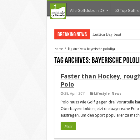
Alle Golfclubs in DE
50 Top Golfre
Breaking News
Luštica Bay baut Monten
Home
/
Tag Archives: bayerische pololiga
Tag Archives:
bayerische polol
Faster than Hockey, rough
Polo
28. April 2011
Lifestyle
,
News
Polo muss wie Golf gegen drei Vorurteile kämp
Oberbayern bilden jetzt die bayerische Polo
austragen, um den Sport populärer zu mach
Mehr