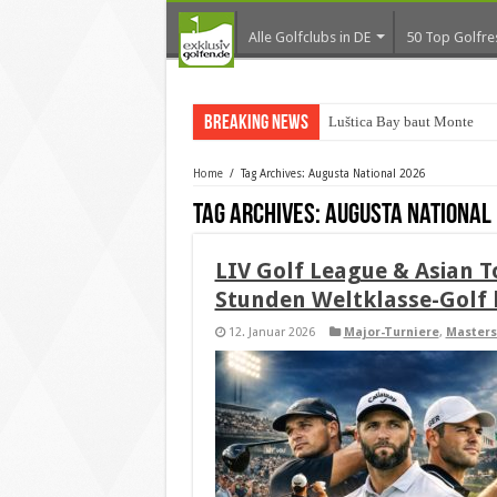
Alle Golfclubs in DE
50 Top Golfre
Breaking News
Luštica Bay baut Monteneg
Home
/
Tag Archives: Augusta National 2026
Tag Archives:
Augusta National
LIV Golf League & Asian To
Stunden Weltklasse-Golf l
12. Januar 2026
Major-Turniere
,
Masters