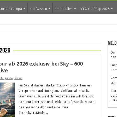
sorts in Europa
Golfwissen
Immobilien
CEO Golf Cup 2026
ros e
Meld
 2026
Der 
den 
ur ab 2026 exklusiv bei Sky – 600
Lušt
ive
Comm
Vom 
 Augusta
,
News
schr
Für Sky ist das ein starker Coup – für Golffans ein
Versprechen auf Hochglanz-Golf aus aller Welt.
Clar
ber
Doch wer 2026 wirklich live dabei sein will, braucht
Juli
nicht nur Interesse und Leidenschaft, sondern auch
das passende Abo und eine Prise
Technikverständnis.