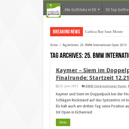
Alle Golfclubs in DE
50 Top Golfre
Breaking News
Luštica Bay baut Monteneg
Home
/
Tag Archives: 25. BMW International Open 2013
Tag Archives:
25. BMW Internati
Kaymer – Siem im Doppelp
Finalrunde: Startzeit 12.2
23. Juni 2013
BMW International Open
,
Kaymer und Siem im Doppelpack bei der Fina
Schlägen Rückstand auf das Spitzentrio ist be
Els hält auch am dritten Tag seine Position 
Int Open in Eichenried
Mehr