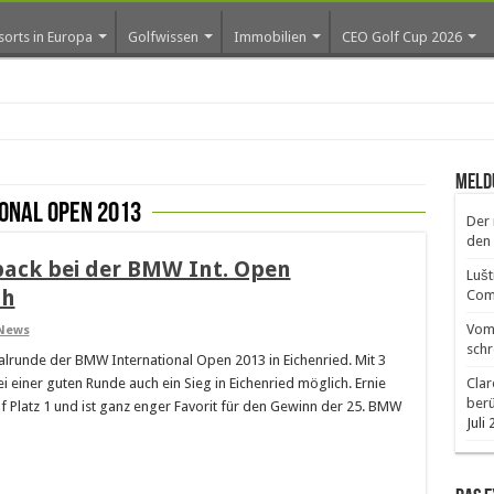
sorts in Europa
Golfwissen
Immobilien
CEO Golf Cup 2026
ros e
Meld
onal Open 2013
Der 
den 
ack bei der BMW Int. Open
Lušt
1h
Comm
Vom 
News
schr
lrunde der BMW International Open 2013 in Eichenried. Mit 3
i einer guten Runde auch ein Sieg in Eichenried möglich. Ernie
Clar
ber
auf Platz 1 und ist ganz enger Favorit für den Gewinn der 25. BMW
Juli