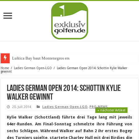
Luštica Bay baut Montenegros erste Golf-C
Home
/
Ladies German Open-LGO
/
Ladies German Open 2014: Schottin Kylie Walker
gewinnt
Ladies German Open 2014: Schottin Kylie
Walker gewinnt
20. Juli 2014
Ladies German Open-LGO
,
PRO-NEWS
» nächster Artikel
Kylie Walker (Schottland) führte drei Tage lang mit jeweils
64er-Runden. Am Final-Sonntag schmelzte ihre Führung von
sechs Schlägen. Während Walker auf Bahn 2 ihr erstes Bogey
des Turniers spielte, startete Charley Hull mit drei Birdies die