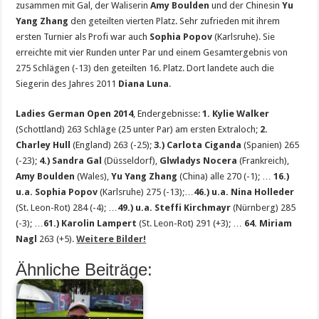
zusammen mit Gal, der Waliserin
Amy Boulden
und der Chinesin
Yu
Yang Zhang
den geteilten vierten Platz. Sehr zufrieden mit ihrem
ersten Turnier als Profi war auch
Sophia Popov
(Karlsruhe). Sie
erreichte mit vier Runden unter Par und einem Gesamtergebnis von
275 Schlägen (-13) den geteilten 16. Platz. Dort landete auch die
Siegerin des Jahres 2011
Diana Luna
.
Ladies German Open 2014
, Endergebnisse:
1.
Kylie Walker
(Schottland) 263 Schläge (25 unter Par) am ersten Extraloch;
2.
Charley Hull
(England) 263 (-25);
3.) Carlota Ciganda
(Spanien) 265
(-23);
4.) Sandra Gal
(Düsseldorf),
Glwladys Nocera
(Frankreich),
Amy Boulden
(Wales),
Yu Yang Zhang
(China) alle 270 (-1); …
16.)
u.a. Sophia Popov
(Karlsruhe) 275 (-13);…
46.) u.a. Nina Holleder
(St. Leon-Rot) 284 (-4); …
49.) u.a. Steffi Kirchmayr
(Nürnberg) 285
(-3); …
61.) Karolin Lampert
(St. Leon-Rot) 291 (+3); …
64. Miriam
Nagl
263 (+5).
Weitere Bilder!
Ähnliche Beiträge: