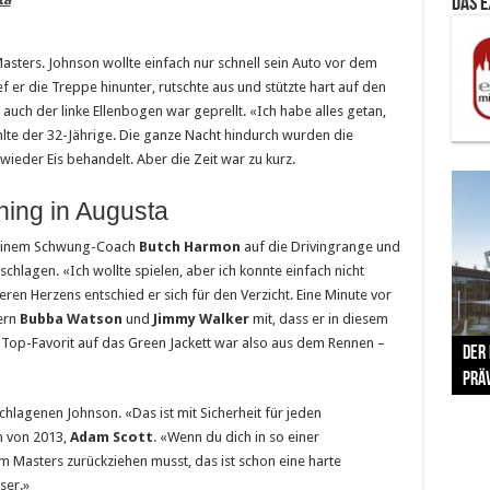
Das 
sters. Johnson wollte einfach nur schnell sein Auto vor dem
er die Treppe hinunter, rutschte aus und stützte hart auf den
, auch der linke Ellenbogen war geprellt. «Ich habe alles getan,
hlte der 32-Jährige. Die ganze Nacht hindurch wurden die
ieder Eis behandelt. Aber die Zeit war zu kurz.
ning in Augusta
einem Schwung-Coach
Butch Harmon
auf die Drivingrange und
chlagen. «Ich wollte spielen, aber ich konnte einfach nicht
en Herzens entschied er sich für den Verzicht. Eine Minute vor
nern
Bubba Watson
und
Jimmy Walker
mit, dass er in diesem
The 
r Top-Favorit auf das Green Jackett war also aus dem Rennen –
Der
Lušt
Vom 
Clar
trad
Prä
Com
schr
ber
Her
hlagenen Johnson. «Das ist mit Sicherheit für jeden
n von 2013,
Adam Scott
. «Wenn du dich in so einer
Masters zurückziehen musst, das ist schon eine harte
ser.»