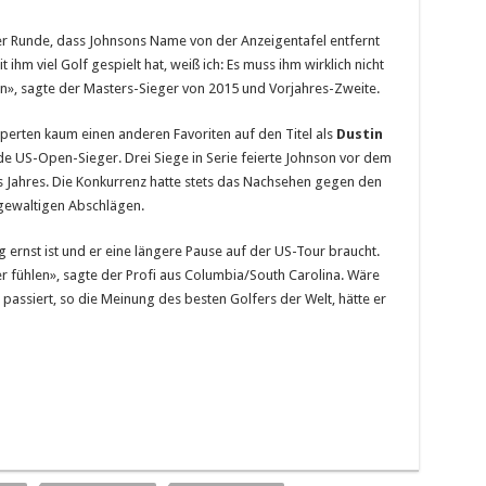
r Runde, dass Johnsons Name von der Anzeigentafel entfernt
hm viel Golf gespielt hat, weiß ich: Es muss ihm wirklich nicht
nn», sagte der Masters-Sieger von 2015 und Vorjahres-Zweite.
xperten kaum einen anderen Favoriten auf den Titel als
Dustin
de US-Open-Sieger. Drei Siege in Serie feierte Johnson vor dem
 Jahres. Die Konkurrenz hatte stets das Nachsehen gegen den
gewaltigen Abschlägen.
g ernst ist und er eine längere Pause auf der US-Tour braucht.
r fühlen», sagte der Profi aus Columbia/South Carolina. Wäre
passiert, so die Meinung des besten Golfers der Welt, hätte er