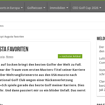
sorts in Europa
Golfwissen
Immobilien
CEO Golf Cup 2026
os erste Golf-
oppt Augusta Favoriten
Meld
Der 
sta Favoriten
den 
» nächster Artikel
ssip
,
News
Lušt
Comm
 auf Socken bringt den besten Golfer der Welt zu Fall.
war der Traum vom ersten Masters-Titel seiner Karriere
Vom 
schr
 Der Weltranglistenerste aus den USA musste nach
ational Golf Club wegen einer Rückenverletzung
Clar
«Ich spiele gerade das beste Golf meiner Karriere. Dies
ber
Juli
ahr. Und dann passiert mir so ein blöder Unfall. Das nervt