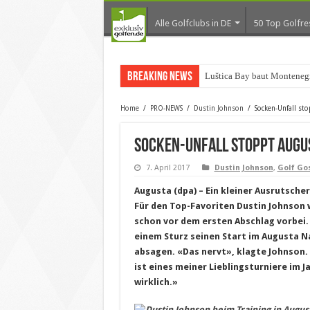
Alle Golfclubs in DE
50 Top Golfre
Breaking News
Luštica Bay baut Montenegr
Home
/
PRO-NEWS
/
Dustin Johnson
/
Socken-Unfall st
Socken-Unfall stoppt Augu
7. April 2017
Dustin Johnson
,
Golf Go
Augusta (dpa) – Ein kleiner Ausrutscher
Für den Top-Favoriten Dustin Johnson 
schon vor dem ersten Abschlag vorbei.
einem Sturz seinen Start im Augusta N
absagen. «Das nervt», klagte Johnson. 
ist eines meiner Lieblingsturniere im J
wirklich.»