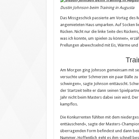
Dustin Johnson beim Training in Augusta
Das Missgeschick passierte am Vortag des Ma
angemieteten Haus umparken. Auf Socken lief 
Rücken. Nicht nur die linke Seite des Rückens
was ich konnte, um spielen zu können», erzä
Prellungen abwechselnd mit Eis, Wärme und w
Trai
Am Morgen ging Johnson gemeinsam mit s
versuchte unter Schmerzen ein paar Bälle zu s
schwingen», sagte Johnson enttäuscht. Schwer
der Startzeit teilte er dann seinen Spielpart
Jahr nicht beim Masters dabei sein wird. De
kampflos.
Die Konkurrenten fühlten mit dem niedergesc
enttäuschend», sagte der Masters-Champio
überragenden Form befindest und dann beim 
Nummer. Hoffentlich geht es ihm schnell bes