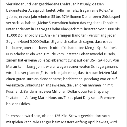
Vier Kinder und vier geschiedene Ehefrauen hat Daly, dessen
bekanntester Ausspruch lautet: ‚Alle meine Ex tragen eine Rolex.‘ Er
gab zu, in zwei Jahrzehnten 55 bis 57 Millionen Dollar beim Glücksspiel
verzockt zu haben: ‚Meine Steuerakten haben das ergeben.‘ Er spielte
unter anderem in Las Vegas beim Blackjack mit Einsätzen von 5.000 bis
15.000 Dollar pro Blatt. Am «einarmigen Banditen» verschlang jeder
Zug am Hebel 5.000 Dollar. ‚Eigentlich sollte ich sagen, dass ich es
bedauere, aber das kann ich nicht: Ich hatte eine Menge Spaß dabei.‘
Nun scheint er ein wenig müde vom unsteten Lebenswandel zu sein,
zudem hat er keine volle Spielberechtigung auf der US-PGA-Tour. Von
Mai an kann ‚Long John‘, wie er wegen seiner weiten Schläge genannt
wird, besser planen: ‚Es ist sieben Jahre her, dass ich zum letzten Mal
einen guten Turnierkalender hatte‘, berichtet er. Jahrelang war er auf
vereinzelte Einladungen angewiesen, die Senioren nehmen ihn mit
Kusshand. Bei dem mit zwei Millionen Dollar dotierten Insperity
Invitational Anfang Mai in Houston/Texas plant Daly seine Premiere
bei den Oldies.
Interessant wird sein, ob das 125-Kilo-Schwergewicht dort vorn
mitspielen kann. Wie Langer beim Masters Anfang April bewies, wird