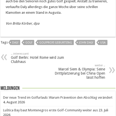
auch bei den Senioren noch gutes Golf gespielt. Anstatt zu trainieren,
verkaufte Daly allerdings die ganze Woche über seine schrillen
Klamotten an einem Stand in Augusta.
Von Britta Körber, dpa
Tags
DALY
GOLF
GOLFPROFI GEBURTSTAG
JOHN DALY
USA
.. interessant
Golf Berlin: Hotel Rome wird zum
Clubhaus
weiter ..
Marcel Siem & Olympia: Seine
Drittplatzierung bei China Open
lässt hoffen
Meldungen
Der neue Trend im Golfurlaub: Warum Prävention den Abschlag verändert
4. August 2026
Luštica Bay baut Montenegros erste Golf-Community weiter aus
23. Juli
2026