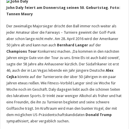
John Daly feiert am Donnerstag seinen 50. Geburtstag. Foto:
Tannen Maury
Der zweimalige Majorsieger drischt den Ball immer noch weiter als
jeder Amateur über die Fairways – Turniere gewinnt der Golf-Punk
aber schon lange nicht mehr. Am 28. April 2016 wird der Amerikaner
50 Jahre alt und kann nun auch
Bernhard Langer
auf der
Champions Tour
Konkurrenz machen. ‚Da kommen in den nächsten
Jahren einige Gute von der Tour zu uns. Ernie Els ist auch bald soweit‘,
sagte der 58 Jahre alte Anhausener kürzlich. Der Südafrikaner ist erst
46, auch der in Las Vegas lebende ein Jahr jüngere Deutsche
Alex
Cejka
könnte auf der Turnierserie der über 50-Jährigen in ein paar
Jahren etwas reißen. Wie Fitness-Vorbild Langer sind sie Woche für
Woche noch im Geschäft. Daly dagegen liebt auch die schönen Seiten
des lukrativen Sports. Er trinkt zwar weniger Alkohol als früher und hat
eine Freundin, die ihn zu Turnieren begleitet und seine schwere
Golftasche trägt. Im Kraftraum wird man den bunten Vogel, der mit
dem möglichen US-Präsidentschaftskandidaten
Donald Trump
sympathisiert, aber vergeblich suchen.