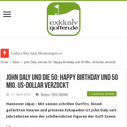
Luštica Bay baut Montenegros erste G
Home
/
News
/
John Daly und die 50: Happy Birthday und 50 Mio. US-Dollar verzockt
John Daly und die 50: Happy Birthday und 50
Mio. US-Dollar verzockt
» nächster Artikel
27. April 2016
News
,
PRO-NEWS
Hannover (dpa) – Mit seinen schrillen Outfits, blond-
gefärbten Haaren und privaten Eskapaden ist John Daly seit
Jahrzehnten eine der schillerndsten Figuren der Golf-Szene.