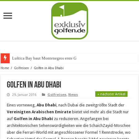
Luštica Bay baut Montenegros erste Golf-Community
Home
/
Golfreisen
/
Golfen in Abu Dhabi
Golfen in Abu Dhabi
» nächster Artikel
29. Januar 2016
Golfreisen
,
News
Eines vorneweg,
Abu Dhabi
, nach Dubai die zweitgrößte Stadt der
Vereinigten Arabischen Emirate
bietet viel mehr als die Stadt nur
auf
Golfen in Abu Dhabi
zu reduzieren. Angefangen bei
architektonischen Sehenswürdigkeiten wie die SchaichZayid-Moschee
über die Ferrari-World mit angeschlossener Formel 1 Rennstrecke, wo