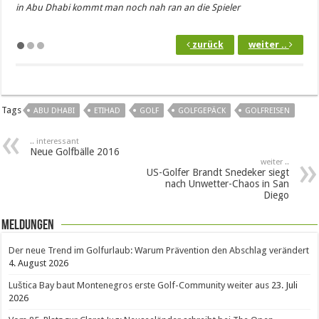
in Abu Dhabi kommt man noch nah ran an die Spieler
zurück
weiter ..
Tags
ABU DHABI
ETIHAD
GOLF
GOLFGEPÄCK
GOLFREISEN
.. interessant
Neue Golfbälle 2016
weiter ..
US-Golfer Brandt Snedeker siegt
nach Unwetter-Chaos in San
Diego
Meldungen
Der neue Trend im Golfurlaub: Warum Prävention den Abschlag verändert
4. August 2026
Luštica Bay baut Montenegros erste Golf-Community weiter aus
23. Juli
2026