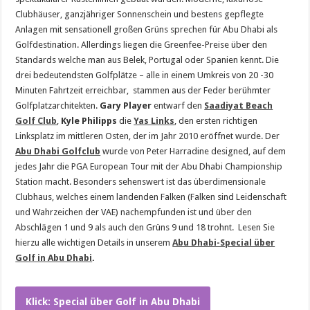
Clubhäuser, ganzjähriger Sonnenschein und bestens gepflegte
Anlagen mit sensationell großen Grüns sprechen für Abu Dhabi als
Golfdestination. Allerdings liegen die Greenfee-Preise über den
Standards welche man aus Belek, Portugal oder Spanien kennt. Die
drei bedeutendsten Golfplätze – alle in einem Umkreis von 20 -30
Minuten Fahrtzeit erreichbar, stammen aus der Feder berühmter
Golfplatzarchitekten.
Gary Player
entwarf den
Saadiyat Beach
Golf Club
,
Kyle Philipps
die
Yas Links
, den ersten richtigen
Linksplatz im mittleren Osten, der im Jahr 2010 eröffnet wurde. Der
Abu Dhabi Golfclub
wurde von Peter Harradine designed, auf dem
jedes Jahr die PGA European Tour mit der Abu Dhabi Championship
Station macht. Besonders sehenswert ist das überdimensionale
Clubhaus, welches einem landenden Falken (Falken sind Leidenschaft
und Wahrzeichen der VAE) nachempfunden ist und über den
Abschlägen 1 und 9 als auch den Grüns 9 und 18 trohnt. Lesen Sie
hierzu alle wichtigen Details in unserem
Abu Dhabi-Special über
Golf in Abu Dhabi
.
Klick: Special über Golf in Abu Dhabi