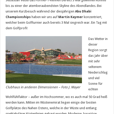
Sebastian Vettel das Formel-1-Rennen bereits 3 Mal gewinnen konnte
bis zu einer der atemberaubendsten Skyline des Abendlandes. Bei
unserem Kurzbesuch während der diesjährigen
Abu Dhabi
Championships
haben wir uns auf
Martin Kaymer
konzentriert,
welcher beim Golfturnier auch bereits 3 Mal siegreich war. Ein Tag mit
dem Golfprofi!
Das Wetter in
dieser
Region sorgt
das Jahr über
mit sehr
seltenem
Niederschlag
und viel
Sonne für
Clubhaus in anderen Dimensionen – Foto J. Mayer
echten
Wohlfühlfaktor – außer im Hochsommer, wo es auch mal 50 Grad heiß
werden kann. Mitten im Wüstenemirat liegen einige der besten
Golfplätze des Nahen Ostens, welche in der Wüste und entlang
spektakulärer Küstenlinien gebaut wurden. Moderne, luxuriöse