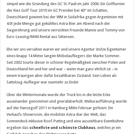
simpel wie die Gründung des GC St. Pauli im Jahr 2006. Ein Golfturnier
der Kiez Golf Tour 2010 im GC Prenden bei 40° im Schatten,
Deutschland gewinnt bei der WM in Südafrika gegen Argentinien mit
4:0! Jede Menge gut gekühltes Astra Bier am Abend nach der
Siegerehrung und unsere verrückten Freunde Manne und Tommy von
Euro-Leasing/MAN Rental aus Sittensen.
Ehe wir uns versahen waren wir und unsere Agentur stolze Eigentümer
eines knapp 14 Meter langen Möbelaufliegers der Marke Sommer.
Seit 2002 tourte dieser in schöner Regelmäßigkeit zwischen Polen und
Deutschland hin und her und war – wenn man ganz ehrlich ist – in
einem traurigen aber dafür bezahlbaren Zustand. Sein Leben als
Sattelzug-Auflieger war nunmehr zu Ende!
Über die Wintermonate wurde der Truck bis in die letzte Ecke
auseinander genommen und gneralüberholt. Welturaufführung wurde
auf der Hansegolf 2011 in Hamburg Mitte Februar gefeiert. Ein
Verkaufs-Showroom, die mobilste Astra-Bar der Welt, das
Sonnendeck inklusive Roof-Putting und eine ausziehbare Eventbühne
ergeben das
schnellste und schönste Clubhaus
, welches je ein