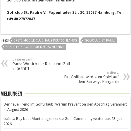
Golfclub zwischen den Weltmeeren hatte.
Golfclub St. Pauli e.V., Papenhuder Str. 30, 22087 Hamburg, Tel.
+49 40 27872847
Tags
ERSTE MOBILE CLUBHAUS DEUTSCHLANDS
GOLFCLUB ST. PAULI
SCHRILLSTE GOLFCLUB DEUTSCHLANDS
.. interessant
Paris: Wo sich die Reit- und Golf-
Elite trifft
weiter ..
Ein Golfball wird zum Spiel auf
dem Fairway: Kangarila
Meldungen
Der neue Trend im Golfurlaub: Warum Prävention den Abschlag verändert
4. August 2026
Luštica Bay baut Montenegros erste Golf-Community weiter aus
23. Juli
2026