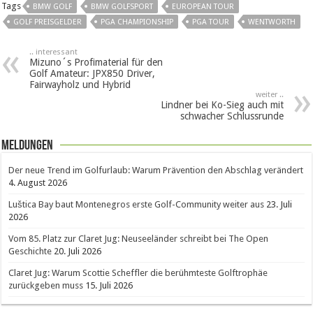
Tags
BMW GOLF
BMW GOLFSPORT
EUROPEAN TOUR
GOLF PREISGELDER
PGA CHAMPIONSHIP
PGA TOUR
WENTWORTH
.. interessant
Mizuno´s Profimaterial für den
Golf Amateur: JPX850 Driver,
Fairwayholz und Hybrid
weiter ..
Lindner bei Ko-Sieg auch mit
schwacher Schlussrunde
Meldungen
Der neue Trend im Golfurlaub: Warum Prävention den Abschlag verändert
4. August 2026
Luštica Bay baut Montenegros erste Golf-Community weiter aus
23. Juli
2026
Vom 85. Platz zur Claret Jug: Neuseeländer schreibt bei The Open
Geschichte
20. Juli 2026
Claret Jug: Warum Scottie Scheffler die berühmteste Golftrophäe
zurückgeben muss
15. Juli 2026