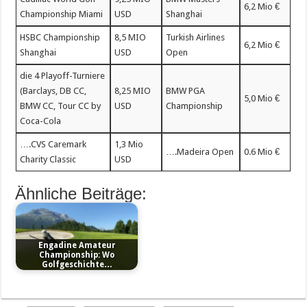
6,2 Mio €
Championship Miami
USD
Shanghai
HSBC Championship
8,5 MIO
Turkish Airlines
6,2 Mio €
Shanghai
USD
Open
die 4 Playoff-Turniere
(Barclays, DB CC,
8,25 MIO
BMW PGA
5,0 Mio €
BMW CC, Tour CC by
USD
Championship
Coca-Cola
….CVS Caremark
1,3 Mio
….Madeira Open
0.6 Mio €
Charity Classic
USD
Ähnliche Beiträge:
Engadine Amateur
Championship: Wo
Golfgeschichte…