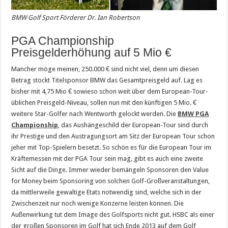
BMW Golf Sport Förderer Dr. Ian Robertson
PGA Championship
Preisgelderhöhung auf 5 Mio €
Mancher möge meinen, 250.000 € sind nicht viel, denn um diesen
Betrag stockt Titelsponsor BMW das Gesamtpreisgeld auf. Lag es
bisher mit 4,75 Mio € sowieso schon weit über dem European-Tour-
üblichen Preisgeld-Niveau, sollen nun mit den künftigen 5 Mio. €
weitere Star-Golfer nach Wentworth gelockt werden. Die
BMW PGA
Championship
, das Aushängeschild der European-Tour sind durch
ihr Prestige und den Austragungsort am Sitz der European Tour schon
jeher mit Top-Spielern besetzt. So schön es für die European Tour im
Kräftemessen mit der PGA Tour sein mag, gibt es auch eine zweite
Sicht auf die Dinge. Immer wieder bemängeln Sponsoren den Value
for Money beim Sponsoring von solchen Golf-Großveranstaltungen,
da mittlerweile gewaltige Etats notwendig sind, welche sich in der
Zwischenzeit nur noch wenige Konzerne leisten können. Die
Außenwirkung tut dem Image des Golfsports nicht gut. HSBC als einer
der großen Sponsoren im Golf hat sich Ende 2013 auf dem Golf