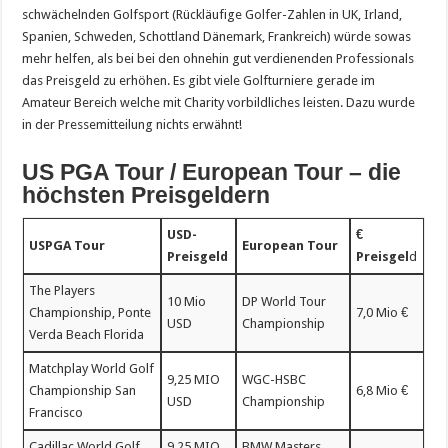
schwächelnden Golfsport (Rückläufige Golfer-Zahlen in UK, Irland,
Spanien, Schweden, Schottland Dänemark, Frankreich) würde sowas
mehr helfen, als bei bei den ohnehin gut verdienenden Professionals
das Preisgeld zu erhöhen. Es gibt viele Golfturniere gerade im
Amateur Bereich welche mit Charity vorbildliches leisten. Dazu wurde
in der Pressemitteilung nichts erwähnt!
US PGA Tour / European Tour – die
höchsten Preisgeldern
USD-
€
USPGA Tour
European Tour
Preisgeld
Preisgel
d
The Players
10 Mio
DP World Tour
Championship, Ponte
7,0 Mio €
USD
Championship
Verda Beach Florida
Matchplay World Golf
9,25 MIO
WGC-HSBC
Championship San
6,8 Mio €
USD
Championship
Francisco
Cadillac World Golf
9,25 MIO
BMW Masters