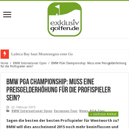
Luštica Bay baut Montenegros erste Golf-Communi
Home
/
BMW International Open
/
BMW PGA Championship: Muss eine Preisgelderhöhung
für die Profispieler sein?
BMW PGA Championship: Muss eine
Preisgelderhöhung für die Profispieler
sein?
22. Februar 2015
BMW International Open
,
European-Tour
,
News
,
PGA-Tour
» nächster Artikel
Sagen die besten der besten Profispieler für Wentworth zu?
BMW will dies anscheinend 2015 noch mehr beeinflussen und