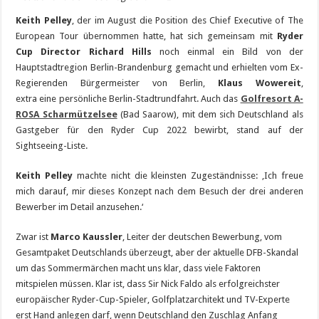
Keith Pelley
, der im August die Position des Chief Executive of The
European Tour übernommen hatte, hat sich gemeinsam mit
Ryder
Cup Director Richard Hills
noch einmal ein Bild von der
Hauptstadtregion Berlin-Brandenburg gemacht und erhielten vom Ex-
Regierenden Bürgermeister von Berlin,
Klaus Wowereit
,
extra eine persönliche Berlin-Stadtrundfahrt. Auch das
Golfresort A-
ROSA Scharmützelsee
(Bad Saarow), mit dem sich Deutschland als
Gastgeber für den Ryder Cup 2022 bewirbt, stand auf der
Sightseeing-Liste.
Keith Pelley
machte nicht die kleinsten Zugeständnisse: ‚Ich freue
mich darauf, mir dieses Konzept nach dem Besuch der drei anderen
Bewerber im Detail anzusehen.‘
Zwar ist
Marco Kaussler
, Leiter der deutschen Bewerbung, vom
Gesamtpaket Deutschlands überzeugt, aber der aktuelle DFB-Skandal
um das Sommermärchen macht uns klar, dass viele Faktoren
mitspielen müssen. Klar ist, dass Sir Nick Faldo als erfolgreichster
europäischer Ryder-Cup-Spieler, Golfplatzarchitekt und TV-Experte
erst Hand anlegen darf, wenn Deutschland den Zuschlag Anfang