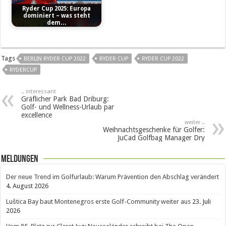
Ryder Cup 2025: Europa
dominiert – was steht
dem…
Tags
BERLIN RYDER CUP 2022
RYDER CUP
RYDER CUP 2022
RYDERCUP
.. interessant
Gräflicher Park Bad Driburg:
Golf- und Wellness-Urlaub par
excellence
weiter ..
Weihnachtsgeschenke für Golfer:
JuCad Golfbag Manager Dry
Meldungen
Der neue Trend im Golfurlaub: Warum Prävention den Abschlag verändert
4. August 2026
Luštica Bay baut Montenegros erste Golf-Community weiter aus
23. Juli
2026