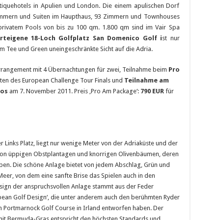
utiquehotels in Apulien und London. Die einem apulischen Dorf
immern und Suiten im Haupthaus, 93 Zimmern und Townhouses
t privatem Pools von bis zu 100 qm. 1.800 qm sind im Vair Spa
rteigene 18-Loch Golfplatz San Domenico Golf i
st nur
m Tee und Green uneingeschränkte Sicht auf die Adria.
 Arrangement mit 4 Übernachtungen für zwei, Teilnahme beim
Pro
sten des European Challenge Tour Finals und
Teilnahme am
ros
am 7. November 2011. Preis ‚Pro Am Package‘:
790 EUR
für
er Links Platz, liegt nur wenige Meter von der Adriaküste und der
 von üppigen Obstplantagen und knorrigen Olivenbäumen, deren
eben. Die schöne Anlage bietet von jedem Abschlag, Grün und
Meer, von dem eine sanfte Brise das Spielen auch in den
ign der anspruchsvollen Anlage stammt aus der Feder
pean Golf Design‘, die unter anderem auch den berühmten Ryder
n Portmarnock Golf Course in Irland entworfen haben. Der
mit Bermuda-Gras entspricht den höchsten Standards und