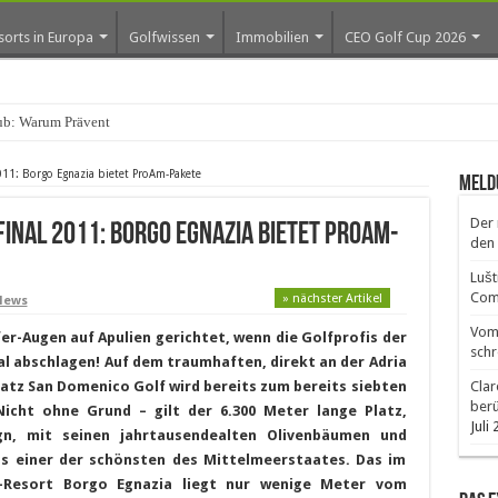
sorts in Europa
Golfwissen
Immobilien
CEO Golf Cup 2026
ub: Warum Prävention den Abschlag
11: Borgo Egnazia bietet ProAm-Pakete
Meld
Der 
Final 2011: Borgo Egnazia bietet ProAm-
den 
Lušt
Comm
» nächster Artikel
News
Vom 
er-Augen auf Apulien gerichtet, wenn die Golfprofis der
schr
al abschlagen! Auf dem traumhaften, direkt an der Adria
atz San Domenico Golf wird bereits zum bereits siebten
Clar
ber
Nicht ohne Grund – gilt der 6.300 Meter lange Platz,
Juli
n, mit seinen jahrtausendealten Olivenbäumen und
s einer der schönsten des Mittelmeerstaates. Das im
-Resort
Borgo Egnazia liegt nur wenige Meter vom