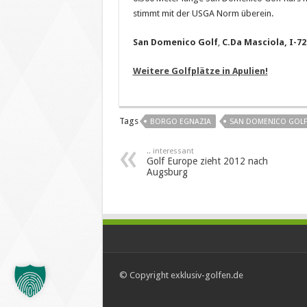
stimmt mit der USGA Norm überein.
San Domenico Golf
,
C.Da Masciola, I-720
Weitere Golfplätze in Apulien!
Tags
BORGO EGNAZIA
SAN DOMENICO GOLF
.. interessant
Golf Europe zieht 2012 nach
Augsburg
© Copyright exklusiv-golfen.de