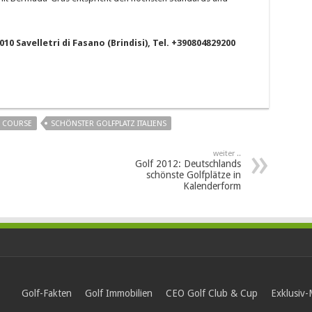
10 Savelletri di Fasano (Brindisi), Tel. +390804829200
 COURSE
SCHÖNSTER GOLFPLATZ ITALIENS
weiter ..
Golf 2012: Deutschlands
schönste Golfplätze in
Kalenderform
Golf-Fakten
Golf Immobilien
CEO Golf Club & Cup
Exklusiv