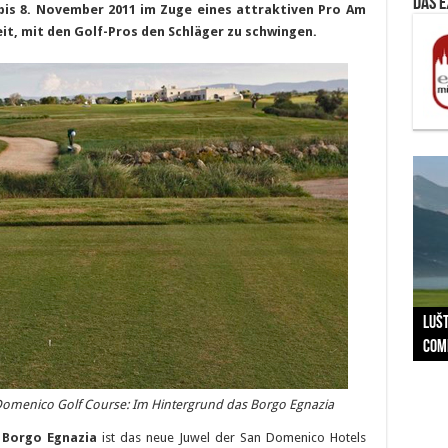
Das 
 bis 8. November 2011 im Zuge eines attraktiven
Pro Am
it, mit den Golf-Pros den Schläger zu schwingen.
The 
Der
Lušt
Vom 
Clar
trad
Prä
Com
schr
ber
Her
Domenico Golf Course: Im Hintergrund das Borgo Egnazia
 Borgo Egnazia
ist das neue Juwel der San Domenico Hotels