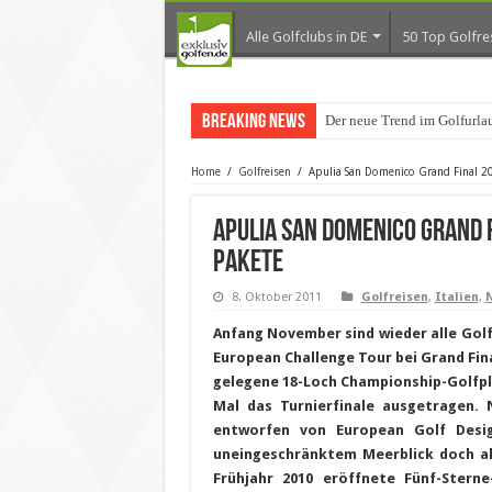
Alle Golfclubs in DE
50 Top Golfre
Breaking News
Der neue Trend im Golfurla
Home
/
Golfreisen
/
Apulia San Domenico Grand Final 20
Apulia San Domenico Grand 
Pakete
8. Oktober 2011
Golfreisen
,
Italien
,
Anfang November sind wieder alle Golf
European Challenge Tour bei Grand Fin
gelegene 18-Loch Championship-Golfpl
Mal das Turnierfinale ausgetragen. 
entworfen von European Golf Desig
uneingeschränktem Meerblick doch al
Frühjahr 2010 eröffnete Fünf-Sterne