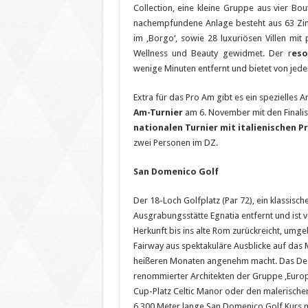
Collection, eine kleine Gruppe aus vier Bo
nachempfundene Anlage besteht aus 63 Z
im ‚Borgo‘, sowie 28 luxuriösen Villen mi
Wellness und Beauty gewidmet. Der r
eso
wenige Minuten entfernt und bietet von jede
Extra für das Pro Am gibt es ein spezielles
Am-Turnier
am 6. November mit den Finali
nationalen Turnier mit italienischen P
zwei Personen im DZ.
San Domenico Golf
Der 18-Loch Golfplatz (Par 72), ein klassisch
Ausgrabungsstätte Egnatia entfernt und ist
Herkunft bis ins alte Rom zurückreicht, umg
Fairway aus spektakuläre Ausblicke auf das 
heißeren Monaten angenehm macht. Das Des
renommierter Architekten der Gruppe ‚Euro
Cup-Platz Celtic Manor oder den malerische
6.300 Meter lange San Domenico Golf Kurs 