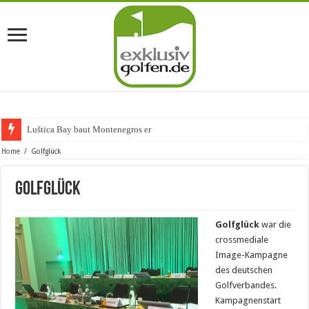
Luštica Bay baut Montenegros erste Gol
Home
/
Golfglück
Golfglück
Golfglück
war die
crossmediale
Image-Kampagne
des deutschen
Golfverbandes.
Kampagnenstart