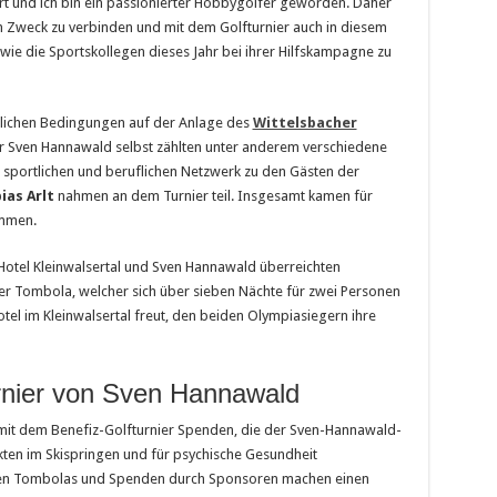
rt und ich bin ein passionierter Hobbygolfer geworden. Daher
n Zweck zu verbinden und mit dem Golfturnier auch in diesem
ie die Sportskollegen dieses Jahr bei ihrer Hilfskampagne zu
rlichen Bedingungen auf der Anlage des
Wittelsbacher
r Sven Hannawald selbst zählten unter anderem verschiedene
sportlichen und beruflichen Netzwerk zu den Gästen der
ias Arlt
nahmen an dem Turnier teil. Insgesamt kamen für
ammen.
Hotel Kleinwalsertal und Sven Hannawald überreichten
r Tombola, welcher sich über sieben Nächte für zwei Personen
otel im Kleinwalsertal freut, den beiden Olympiasiegern ihre
rnier von Sven Hannawald
it dem Benefiz-Golfturnier Spenden, die der Sven-Hannawald-
kten im Skispringen und für psychische Gesundheit
 den Tombolas und Spenden durch Sponsoren machen einen