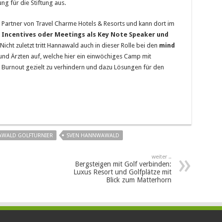
ng für die Stiftung aus.
m Partner von Travel Charme Hotels & Resorts und kann dort im
Incentives oder Meetings als Key Note Speaker und
cht zuletzt tritt Hannawald auch in dieser Rolle bei den
mind
nd Ärzten auf, welche hier ein einwöchiges Camp mit
Burnout gezielt zu verhindern und dazu Lösungen für den
AWALD GOLFTURNIER
SVEN HANNWAWALD
weiter ..
Bergsteigen mit Golf verbinden:
Luxus Resort und Golfplätze mit
Blick zum Matterhorn