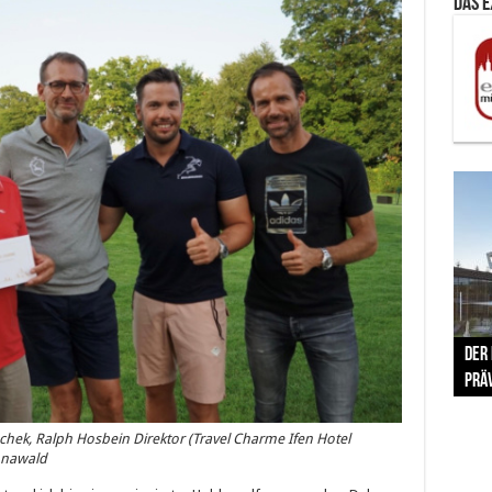
Das 
The 
Der
Lušt
Vom 
Clar
trad
Prä
Com
schr
ber
Her
eschek, Ralph Hosbein Direktor (Travel Charme Ifen Hotel
nnawald