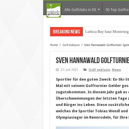
Alle Golfclubs in DE
50 Top Golfre
Breaking News
Luštica Bay baut Monteneg
Home
/
Golf exklusiv
/
Sven Hannawald Golfturnier: Spe
Sven Hannawald Golfturnie
27. Juli 2021
Golf exklusiv
,
News
Sportler für den guten Zweck: Ex-Ski-S
Mal mit seinem Golfturnier Gelder ge
zugutekommen. In diesem Jahr gab es e
Überschwemmungen der letzten Tage 
und Bürger ins Leben. Diese zusätzlich
welches die Sportler Tobias Wendl und
Olympiasieger im Rennrodeln, für Ihre 