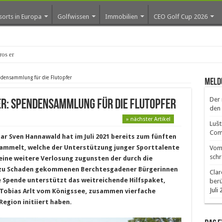
sorts in Europa
Golfwissen
Immobilien
CEO Golf Cup 2026
ros erste Golf-Communit
ndensammlung für die Flutopfer
Meld
Der 
r: Spendensammlung für die Flutopfer
den 
» nächster Artikel
Lušt
Comm
tar Sven Hannawald hat im Juli 2021 bereits zum fünften
sammelt, welche der Unterstützung junger Sporttalente
Vom 
schr
ine weitere Verlosung zugunsten der durch die
zu Schaden gekommenen Berchtesgadener Bürgerinnen
Clar
e Spende unterstützt das weitreichende Hilfspaket,
ber
Juli
 Tobias Arlt vom Königssee, zusammen vierfache
Region initiiert haben.