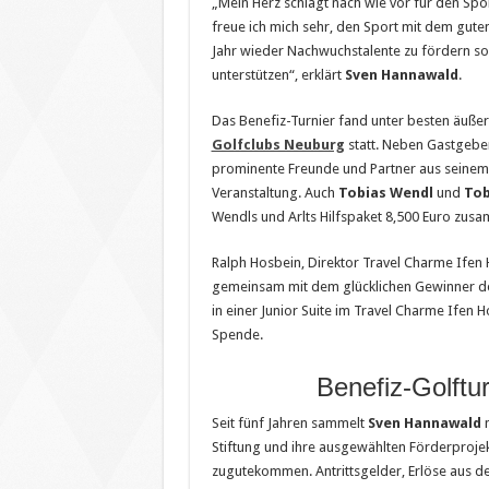
„Mein Herz schlägt nach wie vor für den Spo
freue ich mich sehr, den Sport mit dem gute
Jahr wieder Nachwuchstalente zu fördern sow
unterstützen“, erklärt
Sven Hannawald
.
Das Benefiz-Turnier fand unter besten äuße
Golfclubs Neuburg
statt. Neben Gastgebe
prominente Freunde und Partner aus seinem 
Veranstaltung. Auch
Tobias Wendl
und
Tob
Wendls und Arlts Hilfspaket 8,500 Euro zus
Ralph Hosbein, Direktor Travel Charme Ifen 
gemeinsam mit dem glücklichen Gewinner de
in einer Junior Suite im Travel Charme Ifen H
Spende.
Benefiz-Golftu
Seit fünf Jahren sammelt
Sven Hannawald
m
Stiftung und ihre ausgewählten Förderproje
zugutekommen. Antrittsgelder, Erlöse aus