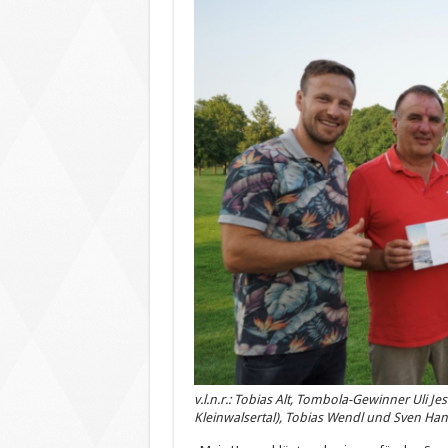
v.l.n.r.: Tobias Alt, Tombola-Gewinner Uli J
Kleinwalsertal), Tobias Wendl und Sven Ha