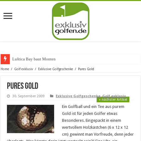
Luštica Bay baut Montenegros
Home
/
Golf exklusiv
/
Exklusive Golfgeschenke
/
Pures Gold
Pures Gold
30. September 2009
Exklusive Golfgeschenke
,
Golf exklusiv
» nächster Artikel
Ein Golfball und ein Tee aus purem
Gold ist für jeden Golfer etwas
Besonderes. Eingepackt in einem
wertvollem Holzkästchen (6 x 12 x 12
cm) gewinnt man Vorfreude, denn jeder