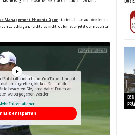
t das meist gesehendste Musik-Video mit über 1,26 Mio.
Das 
te Management Phoenix Open
startete, hatte auf den letzten
son zu schlagen, reichte es nicht, dafür ist er jetzt der neue Star
 Platzhalterinhalt von
YouTube
. Um auf
nhalt zuzugreifen, klicken Sie auf die
Bitte beachten Sie, dass dabei Daten an
The 
ieter weitergegeben werden.
Der
Lušt
Vom 
Clar
trad
Mehr Informationen
Prä
Com
schr
ber
Her
nhalt entsperren