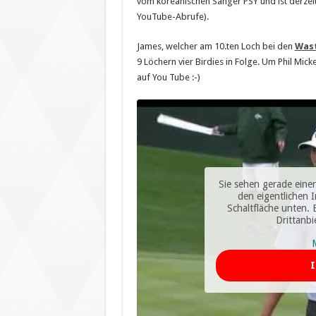
vom koreanischen Sänger PSY und ist derzei
YouTube-Abrufe).
James, welcher am 10.ten Loch bei den
Was
9 Löchern vier Birdies in Folge. Um Phil Mickel
auf You Tube :-)
Sie sehen gerade einen
den eigentlichen I
Schaltfläche unten. 
Drittanb
I