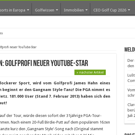
sorts in Europa
Golfwissen
Immobilien
CEO Golf Cup 2026
os erste Gol
fprofi neuer YouTube-Star
Meld
Der 
: Golfprofi neuer YouTube-Star
den 
» nächster Artikel
Lušt
Comm
 lockerer Sport, wird vom Golfprofi James Hahn eines
n beginnt er den Gangnam Style-Tanz! Die PGA nimmt es
Vom 
schr
Netz. 181.000 User (Stand 7. Februar 2013) haben sich den
aut!
Clar
ber
 auf der Tour, würde diesen sofort der 31jährige PGA-Tour-
Juli
ommen. Nach einem 20-Fuß Birdie-Putt auf dem populärem 16.ten
 tanzte kurz den ‚Gangnam Style‘-Song nach (Original stammt