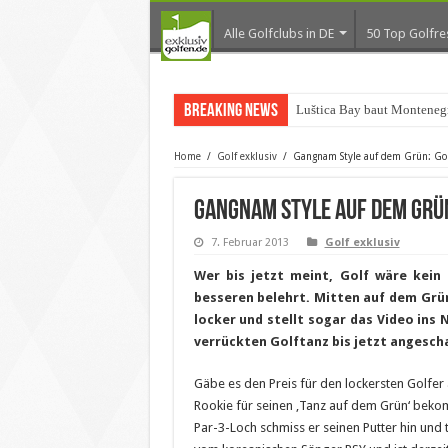
Alle Golfclubs in DE
50 Top Golfre
Breaking News
Luštica Bay baut Montenegr
Home
/
Golf exklusiv
/
Gangnam Style auf dem Grün: Gol
Gangnam Style auf dem Grün
7. Februar 2013
Golf exklusiv
Wer bis jetzt meint, Golf wäre kein
besseren belehrt. Mitten auf dem Grü
locker und stellt sogar das Video ins 
verrückten Golftanz bis jetzt angesch
Gäbe es den Preis für den lockersten Golfer
Rookie für seinen ‚Tanz auf dem Grün‘ bek
Par-3-Loch schmiss er seinen Putter hin und