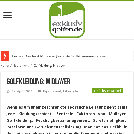
Luštica Bay baut Montenegros erste Golf-Community weiter au
Home
/
Equipment
/
Golfkleidung: Midlayer
Golfkleidung: Midlayer
» nächster Artikel
19. April 2014
Equipment
,
Lifestyle
Wenn es um uneingeschränkte sportliche Leistung geht zählt
jede Kleidungsschicht. Zentrale Faktoren von Midlayer-
Golfkleidung: Feuchtigkeitsmanagement, Stretchfähigkeit,
Passform und Geruchsneutralisierung. Man hat das Gefühl in
den letzten Jahren ist gerade im Golfsegment viel passiert.