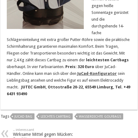
gegen heiße
Sonnentage gerüstet
und die
durchgehende 14-
fache
Schlägereinteilung mit extra großer Putter-Röhre sowie die praktische
Schirmhalterung garantieren maximalen Komfort. Beim Tragen,
Fliegen oder Transportieren besonders wichtig ist das Gewicht. Mit
nur 2,4 Kg zählt dieses Cartbag zu einem der
leichtesten Cartbags
überhaupt. In vier Farbvarianten.
Preis: 320 Euro
über JuCad-
Händler. Online kann man sich über den
JuCad-Konfigurator
sein
Lieblingsbag ansehen und welche Figur es auf einem Elektrocaddy
macht.
JUTEC GmbH, Ottostraße 20-22, 65549 Limburg, Tel. +49
6431 93490
Tags
JUCAD BAG
LEICHTES CARTBAG
WASSERDICHTE GOLFBAGS
.. interessant
Wirksame Mittel gegen Mücken: