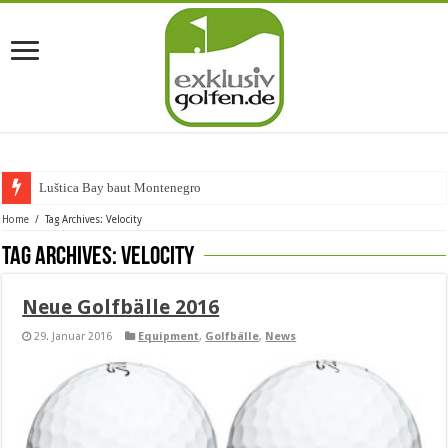
Luštica Bay baut Montenegros er
Home
/
Tag Archives: Velocity
Tag Archives:
Velocity
Neue Golfbälle 2016
29. Januar 2016
Equipment
,
Golfbälle
,
News