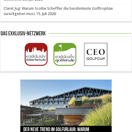
Claret Jug: Warum Scottie Scheffler die berühmteste Golftrophäe
zurückgeben muss
15. Juli 2026
Das Exklusiv-Netzwerk
The Open 2026 in Royal Birkdale: Warum der
Der neue Trend im Golfurlaub: Warum
Luštica Bay baut Montenegros erste Golf-
Vom 85. Platz zur Claret Jug: Neuseeländer
Claret Jug: Warum Scottie Scheffler die
traditionsreiche Linksplatz zu den größten