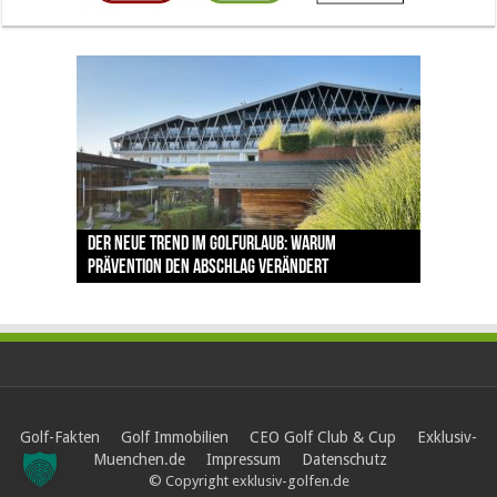
The Open 2026 in Royal Birkdale: Warum der
Der neue Trend im Golfurlaub: Warum
Luštica Bay baut Montenegros erste Golf-
Vom 85. Platz zur Claret Jug: Neuseeländer
Claret Jug: Warum Scottie Scheffler die
traditionsreiche Linksplatz zu den größten
Prävention den Abschlag verändert
Community weiter aus
schreibt bei The Open Geschichte
berühmteste Golftrophäe zurückgeben muss
Herausforderungen im Golfsport zählt
Golf-Fakten
Golf Immobilien
CEO Golf Club & Cup
Exklusiv-
Muenchen.de
Impressum
Datenschutz
© Copyright exklusiv-golfen.de