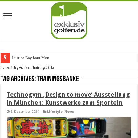
Luštica Bay baut Monteneg
Home
/
Tag Archives: Trainingsbänke
Tag Archives:
Trainingsbänke
Technogym ‚Design to move‘ Ausstellung
in München: Kunstwerke zum Sporteln
8. Dezember 2024
Lifestyle
,
News