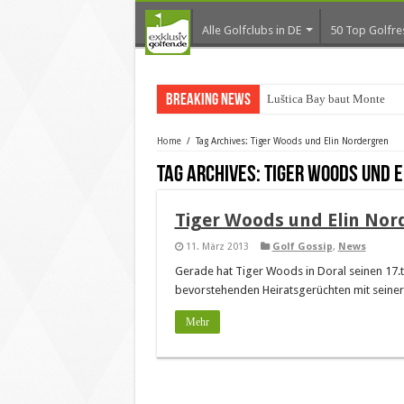
Alle Golfclubs in DE
50 Top Golfre
Breaking News
Luštica Bay baut Monteneg
Home
/
Tag Archives: Tiger Woods und Elin Nordergren
Tag Archives:
Tiger Woods und 
Tiger Woods und Elin Nord
11. März 2013
Golf Gossip
,
News
Gerade hat Tiger Woods in Doral seinen 17.te
bevorstehenden Heiratsgerüchten mit seiner
Mehr