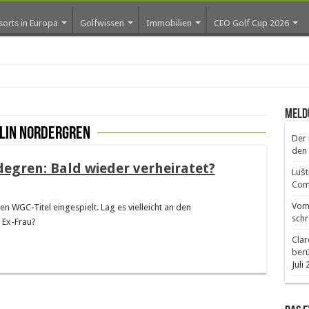
sorts in Europa
Golfwissen
Immobilien
CEO Golf Cup 2026
ros e
Meld
Elin Nordergren
Der 
den 
egren: Bald wieder verheiratet?
Lušt
Comm
Vom 
n WGC-Titel eingespielt. Lag es vielleicht an den
schr
 Ex-Frau?
Clar
ber
Juli