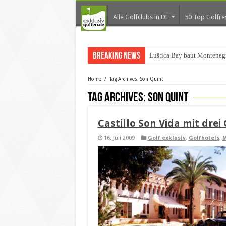
Alle Golfclubs in DE
50 Top Golfre
Breaking News
Luštica Bay baut Montenegr
Home
/
Tag Archives: Son Quint
Tag Archives:
Son Quint
Castillo Son Vida mit drei
16. Juli 2009
Golf exklusiv
,
Golfhotels
,
M