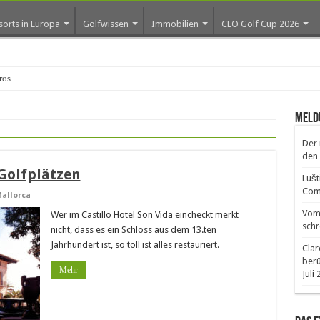
sorts in Europa
Golfwissen
Immobilien
CEO Golf Cup 2026
os erste
Meld
Der 
den 
 Golfplätzen
Lušt
Comm
allorca
Vom 
Wer im Castillo Hotel Son Vida eincheckt merkt
schr
nicht, dass es ein Schloss aus dem 13.ten
Jahrhundert ist, so toll ist alles restauriert.
Clar
ber
Mehr
Juli