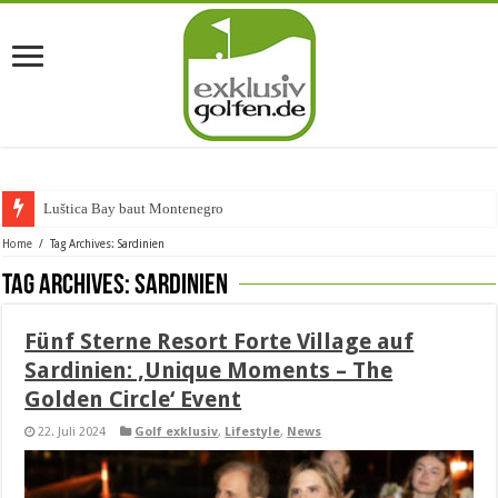
Luštica Bay baut Montenegros ers
Home
/
Tag Archives: Sardinien
Tag Archives:
Sardinien
Fünf Sterne Resort Forte Village auf
Sardinien: ‚Unique Moments – The
Golden Circle‘ Event
22. Juli 2024
Golf exklusiv
,
Lifestyle
,
News