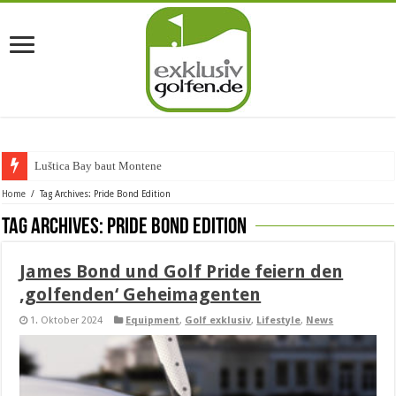
Luštica Bay baut Montenegros
Home
/
Tag Archives: Pride Bond Edition
Tag Archives:
Pride Bond Edition
James Bond und Golf Pride feiern den
‚golfenden‘ Geheimagenten
1. Oktober 2024
Equipment
,
Golf exklusiv
,
Lifestyle
,
News