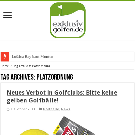
Luštica Bay baut Montenegros
Home
/
Tag Archives: Platzordnung
Tag Archives:
Platzordnung
Neues Verbot in Golfclubs: Bitte keine
gelben Golfbälle!
7. Oktober 2013
Golfbälle
,
News