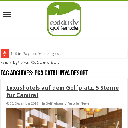
Luštica Bay baut Montenegros erste Golf-Co
Home
/
Tag Archives: PGA Catalunya Resort
Tag Archives:
PGA Catalunya Resort
Luxushotels auf dem Golfplatz: 5 Sterne
für Camiral
30. Dezember 2016
Golfreisen
,
Lifestyle
,
News