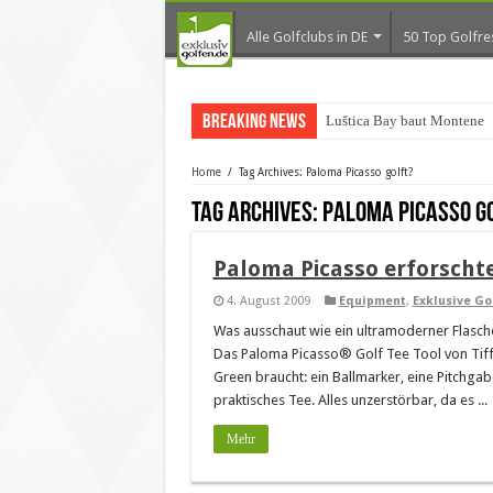
Alle Golfclubs in DE
50 Top Golfre
Breaking News
Luštica Bay baut Montenegr
Home
/
Tag Archives: Paloma Picasso golft?
Tag Archives:
Paloma Picasso g
Paloma Picasso erforschte
4. August 2009
Equipment
,
Exklusive G
Was ausschaut wie ein ultramoderner Flaschen
Das Paloma Picasso® Golf Tee Tool von Tiffa
Green braucht: ein Ballmarker, eine Pitchga
praktisches Tee. Alles unzerstörbar, da es ...
Mehr