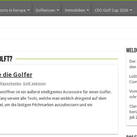
sorts in Europa
Golfwissen
Immobilien
CEO Golf Cup 2026
os ers
Meld
olft?
Der 
den 
 die Golfer
Lušt
Comm
olfgeschenke
,
Golf exklusiv
Vom 
öffner ist ein äußerst intelligentes Accessoire für einen Golfer.
schr
ny vereint alle Tools, welche man wirklich dringend auf dem
bel, um die lästigen Pitchmarken auszubessern und ein
Clar
ber
Juli