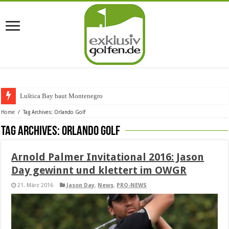
Luštica Bay baut Montenegros erst
Home
/
Tag Archives: Orlando Golf
Tag Archives:
Orlando Golf
Arnold Palmer Invitational 2016: Jason
Day gewinnt und klettert im OWGR
21. März 2016
Jason Day
,
News
,
PRO-NEWS